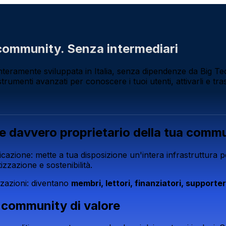
a community. Senza intermediari
teramente sviluppata in Italia, senza dipendenze da Big Tech,
trumenti avanzati per conoscere i tuoi utenti, attivarli e tr
re davvero proprietario della tua comm
icazione: mette a tua disposizione un'intera infrastruttura 
zzazione e sostenibilità.
zzazioni: diventano
membri, lettori, finanziatori, support
a community di valore