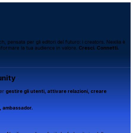
 pensata per gli editori del futuro: i creators. Nexilia è
asformare la tua audience in valore.
Cresci. Connetti.
unity
per
gestire gli utenti, attivare relazioni, creare
er, ambassador.