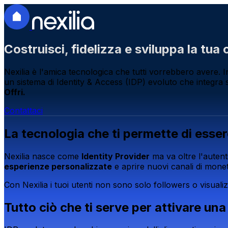
Costruisci, fidelizza e sviluppa la tu
Nexilia è l'amica tecnologica che tutti vorrebbero avere. In
un sistema di Identity & Access (IDP) evoluto che integra s
Offri.
Contattaci
La tecnologia che ti permette di esse
Nexilia nasce come
Identity Provider
ma va oltre l'autent
esperienze personalizzate
e aprire nuovi canali di moneti
Con Nexilia i tuoi utenti non sono solo followers o visuali
Tutto ciò che ti serve per attivare un